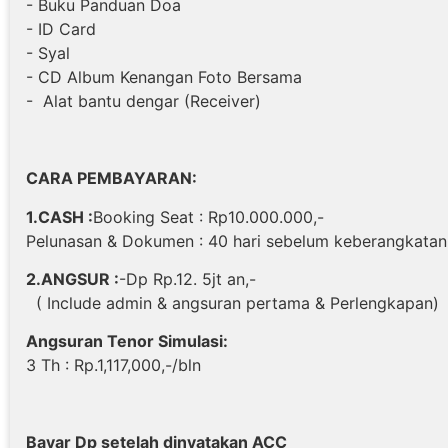
- Buku Panduan Doa
- ID Card
- Syal
- CD Album Kenangan Foto Bersama
- Alat bantu dengar (Receiver)
CARA PEMBAYARAN:
1.CASH :
Booking Seat : Rp10.000.000,-
Pelunasan & Dokumen : 40 hari sebelum keberangkatan
2.ANGSUR :
-Dp Rp.12. 5jt an,-
( Include admin & angsuran pertama & Perlengkapan)
Angsuran Tenor Simulasi:
3 Th : Rp.1,117,000,-/bln
Bayar Dp setelah dinyatakan ACC