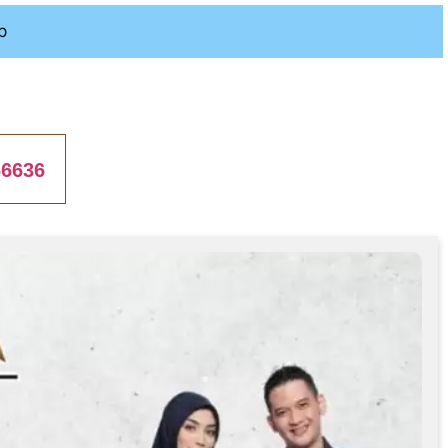
p
66636