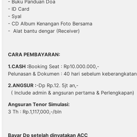
- Buku Panduan Doa
- ID Card
- Syal
- CD Album Kenangan Foto Bersama
- Alat bantu dengar (Receiver)
CARA PEMBAYARAN:
1.CASH :
Booking Seat : Rp10.000.000,-
Pelunasan & Dokumen : 40 hari sebelum keberangkatan
2.ANGSUR :
-Dp Rp.12. 5jt an,-
( Include admin & angsuran pertama & Perlengkapan)
Angsuran Tenor Simulasi:
3 Th : Rp.1,117,000,-/bln
Bayar Dp setelah dinyatakan ACC