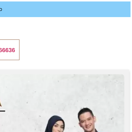
p
66636