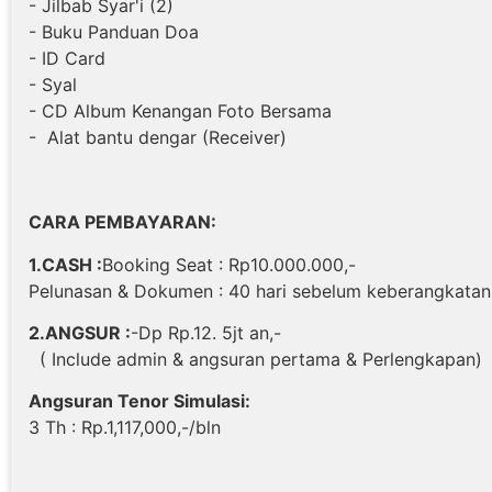
- Jilbab Syar'i (2)
- Buku Panduan Doa
- ID Card
- Syal
- CD Album Kenangan Foto Bersama
- Alat bantu dengar (Receiver)
CARA PEMBAYARAN:
1.CASH :
Booking Seat : Rp10.000.000,-
Pelunasan & Dokumen : 40 hari sebelum keberangkatan
2.ANGSUR :
-Dp Rp.12. 5jt an,-
( Include admin & angsuran pertama & Perlengkapan)
Angsuran Tenor Simulasi:
3 Th : Rp.1,117,000,-/bln