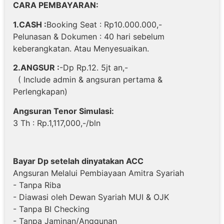
CARA PEMBAYARAN:
1.CASH :
Booking Seat : Rp10.000.000,-
Pelunasan & Dokumen : 40 hari sebelum
keberangkatan. Atau Menyesuaikan.
2.ANGSUR :
-Dp Rp.12. 5jt an,-
( Include admin & angsuran pertama &
Perlengkapan)
Angsuran Tenor Simulasi:
3 Th : Rp.1,117,000,-/bln
Bayar Dp setelah dinyatakan ACC
Angsuran Melalui Pembiayaan Amitra Syariah
- Tanpa Riba
- Diawasi oleh Dewan Syariah MUI & OJK
- Tanpa BI Checking
- Tanpa Jaminan/Anggunan