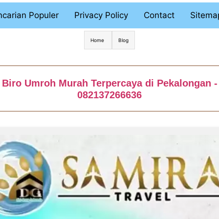
carian Populer
Privacy Policy
Contact
Sitema
Home
Blog
Biro Umroh Murah Terpercaya di Pekalongan -
082137266636