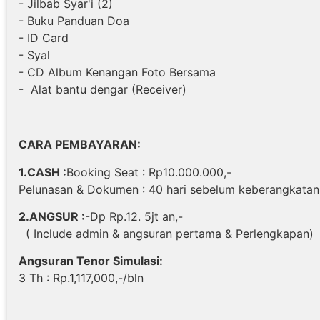
- Jilbab Syar'i (2)
- Buku Panduan Doa
- ID Card
- Syal
- CD Album Kenangan Foto Bersama
- Alat bantu dengar (Receiver)
CARA PEMBAYARAN:
1.CASH :
Booking Seat : Rp10.000.000,-
Pelunasan & Dokumen : 40 hari sebelum keberangkatan
2.ANGSUR :
-Dp Rp.12. 5jt an,-
( Include admin & angsuran pertama & Perlengkapan)
Angsuran Tenor Simulasi:
3 Th : Rp.1,117,000,-/bln