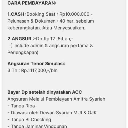
CARA PEMBAYARAN:
1.CASH :
Booking Seat : Rp10.000.000,-
Pelunasan & Dokumen : 40 hari sebelum
keberangkatan. Atau Menyesuaikan.
2.ANGSUR :
-Dp Rp.12. 5jt an,-
( Include admin & angsuran pertama &
Perlengkapan)
Angsuran Tenor Simulasi:
3 Th : Rp.1,117,000,-/bln
Bayar Dp setelah dinyatakan ACC
Angsuran Melalui Pembiayaan Amitra Syariah
- Tanpa Riba
- Diawasi oleh Dewan Syariah MUI & OJK
- Tanpa BI Checking
- Tanpa Jaminan/Anggunan